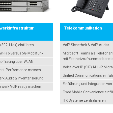
werkinfrastruktur
Telekommunikation
6 (802.11ax) einführen
VoIP Sicherheit & VoIP Audits
i-Fi 6 versus 5G-Mobilfunk
Microsoft Teams als Telefonan
mit Festnetzrufnummer bereits
t-Tracing über WLAN
Voice over IP (SIP) ALL-IP Migra
erk-Performance messen
Unified Communications einfü
rk Audit & Inventarisierung
Einführung und Integration von
tzwerk VoIP ready machen
Fixed Mobile Convenience einf
ITK Systeme zentralisieren